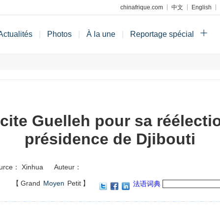
chinafrique.com
中文
English
Actualités
|
Photos
|
À la une
|
Reportage spécial
licite Guelleh pour sa réélectio
présidence de Djibouti
urce： Xinhua
Auteur：
】
【
Grand
Moyen
Petit
】
法语词典