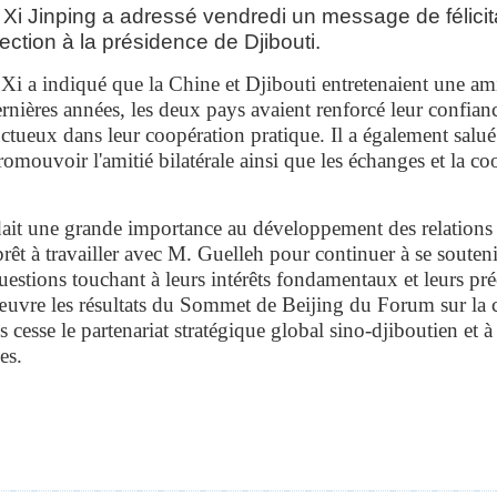
 Xi Jinping a adressé vendredi un message de félici
ection à la présidence de Djibouti.
i a indiqué que la Chine et Djibouti entretenaient une amit
rnières années, les deux pays avaient renforcé leur confianc
uctueux dans leur coopération pratique. Il a également salué
mouvoir l'amitié bilatérale ainsi que les échanges et la co
dait une grande importance au développement des relations
t prêt à travailler avec M. Guelleh pour continuer à se soute
uestions touchant à leurs intérêts fondamentaux et leurs p
n œuvre les résultats du Sommet de Beijing du Forum sur la 
ns cesse le partenariat stratégique global sino-djiboutien et à
es.