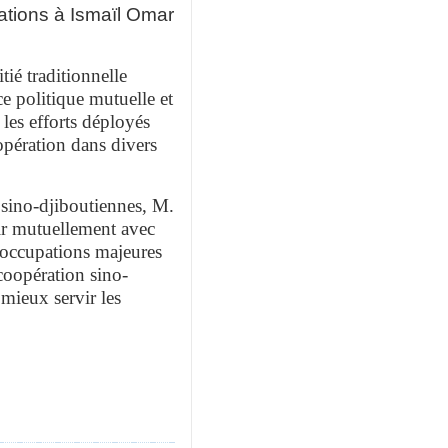
tations à Ismaïl Omar
ié traditionnelle
e politique mutuelle et
 les efforts déployés
opération dans divers
 sino-djiboutiennes, M.
nir mutuellement avec
réoccupations majeures
coopération sino-
 mieux servir les